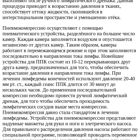
выполняют после ручного лимфатического дренажа. Данная
процедура приводит к возрастанию давления в тканях,
способствует оттоку жидкости, скопившейся в
интерстициальном пространстве и уменьшению отёка.
Пневмокомпрессию осуществляют с помощью
пневматического устройства, разделённого на большое число
камер. Каждая камера заполняется воздухом и опустошается
независимо от других камер. Таким образом, камеры
работают в перемежающемся режиме и при этом заполняются
последовательно в направлении тока лимфы. Новейшие
устройства для ППК состоят из 10-12 перекрывающих друг
друга камер, предназначенных для того, чтобы обеспечить
возрастание давления в направлении тока лимфы. При
лечении лимфедемы конечностей используют давление 20-40
мм рт. ст., каждый сеанс ППК длится от 30 минут до
нескольких часов. До применения последовательной
компрессии необходимо провести ручной лимфатический
дренаж, для того чтобы обеспечить проходимость
лимфатических сосудов выше места компрессии.
Пневмокомпрессия давно стала стандартом в лечении
лимфедемы. Устройства для пневмокомпрессии представляют
надувные манжеты для руки и ноги и элетрического насоса.
Для правильного распределения давления насосы работают по
специальной программе, позволяющей проводить переменное