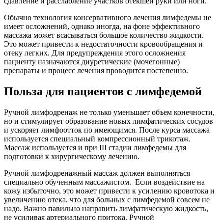
сдавление и расслабление участков отекшей руки или ноги.
Обычно технология консервативного лечения лимфедемы не
имеет осложнений, однако иногда, на фоне эффективного
массажа может всасываться большое количество жидкости.
Это может привести к недостаточности кровообращения и
отеку легких. Для предупреждения этого осложнения
пациенту назначаются диуретические (мочегонные)
препараты и процесс лечения проводится постепенно.
Польза для пациентов с лимфедемой
Ручной лимфодренаж не только уменьшает объем конечности,
но и стимулирует образование новых лимфатических сосудов
и ускоряет лимфоотток по имеющимся. После курса массажа
используется специальный компрессионный трикотаж.
Массаж используется и при III стадии лимфедемы для
подготовки к хирургическому лечению.
Ручной лимфодренажный массаж должен выполняться
специально обученным массажистом. Если воздействие на
кожу избыточно, это может привести к усилению кровотока и
увеличению отека, что для больных с лимфедемой совсем не
надо. Важно павильно направить лимфатическую жидкость,
не усиливая артериального притока. Ручной