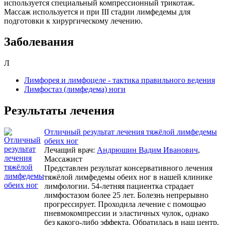
используется специальный компрессионный трикотаж.
Массаж используется и при III стадии лимфедемы для
подготовки к хирургическому лечению.
Заболевания
Л
Лимфорея и лимфоцеле - тактика правильного ведения
Лимфостаз (лимфедема) ноги
Результаты лечения
Отличный результат лечения тяжёлой лимфедемы
обеих ног
Лечащий врач:
Андрюшин Вадим Иванович
,
Массажист
Представлен результат консервативного лечения
тяжёлой лимфедемы обеих ног в нашей клинике
лимфологии. 54-летняя пациентка страдает
лимфостазом более 25 лет. Болезнь непрерывно
прогрессирует. Проходила лечение с помощью
пневмокомпрессии и эластичных чулок, однако
без какого-либо эффекта. Обратилась в наш центр.