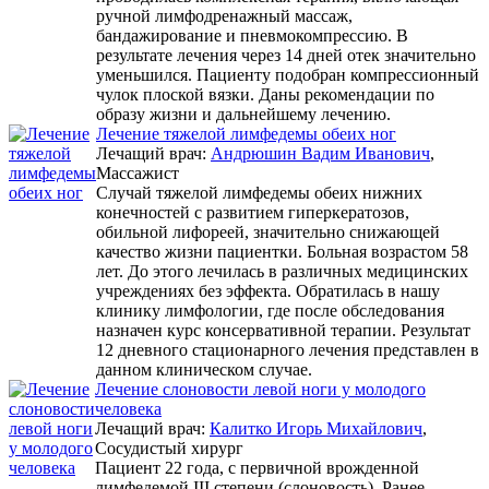
ручной лимфодренажный массаж,
бандажирование и пневмокомпрессию. В
результате лечения через 14 дней отек значительно
уменьшился. Пациенту подобран компрессионный
чулок плоской вязки. Даны рекомендации по
образу жизни и дальнейшему лечению.
Лечение тяжелой лимфедемы обеих ног
Лечащий врач:
Андрюшин Вадим Иванович
,
Массажист
Случай тяжелой лимфедемы обеих нижних
конечностей с развитием гиперкератозов,
обильной лифореей, значительно снижающей
качество жизни пациентки. Больная возрастом 58
лет. До этого лечилась в различных медицинских
учреждениях без эффекта. Обратилась в нашу
клинику лимфологии, где после обследования
назначен курс консервативной терапии. Результат
12 дневного стационарного лечения представлен в
данном клиническом случае.
Лечение слоновости левой ноги у молодого
человека
Лечащий врач:
Калитко Игорь Михайлович
,
Сосудистый хирург
Пациент 22 года, с первичной врожденной
лимфедемой III степени (слоновость). Ранее