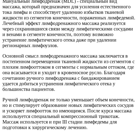
Мануальный лимфодренаж (MDL) - специальный вид
массажа, который предназначен для усиления естественного
тока лимфы и способствует удалению избытков тканевой
жидкости из сегментов конечности, пораженных лимфедемой.
Лечебный эффект лимфодренажного массажа реализуется
через сохранившиеся связи между лимфатическими сосудами
и венами в сегменте конечности, поэтому возможно
устранение лимфатического отека даже при удалении
регионарных лимфоузлов.
Основной смысл лимфодренажного массажа заключается в
постепенном перемещении тканевой жидкости из сегментов с
плохим лимфооттоком в сегменты с нормальным оттоком, где
она всасывается и уходит в кровеносное русло. Благодаря
сочетанию ручного лимфодренажа с бандажированием
удается добиться устранения лимфатического отека у
большинства пациентов.
Ручной лимфодренаж не только уменьшает объем конечности,
но и стимулирует образование новых лимфатических сосудов
и ускоряет лимфоотток по имеющимся. После курса массажа
используется специальный компрессионный трикотаж.
Массаж используется и при III стадии лимфедемы для
подготовки к хирургическому лечению.