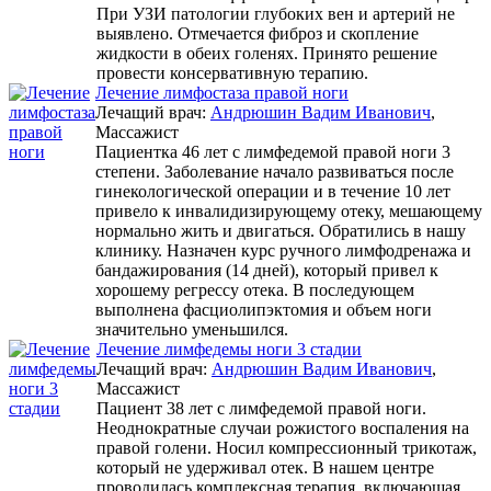
При УЗИ патологии глубоких вен и артерий не
выявлено. Отмечается фиброз и скопление
жидкости в обеих голенях. Принято решение
провести консервативную терапию.
Лечение лимфостаза правой ноги
Лечащий врач:
Андрюшин Вадим Иванович
,
Массажист
Пациентка 46 лет с лимфедемой правой ноги 3
степени. Заболевание начало развиваться после
гинекологической операции и в течение 10 лет
привело к инвалидизирующему отеку, мешающему
нормально жить и двигаться. Обратились в нашу
клинику. Назначен курс ручного лимфодренажа и
бандажирования (14 дней), который привел к
хорошему регрессу отека. В последующем
выполнена фасциолипэктомия и объем ноги
значительно уменьшился.
Лечение лимфедемы ноги 3 стадии
Лечащий врач:
Андрюшин Вадим Иванович
,
Массажист
Пациент 38 лет с лимфедемой правой ноги.
Неоднократные случаи рожистого воспаления на
правой голени. Носил компрессионный трикотаж,
который не удерживал отек. В нашем центре
проводилась комплексная терапия, включающая