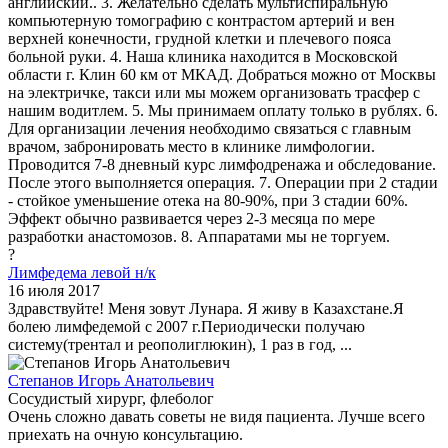
английский.. 3. Желательно сделать мультиспиральную
компьютерную томографию с контрастом артерий и вен
верхней конечности, грудной клетки и плечевого пояса
больной руки. 4. Наша клиника находится в Московской
области г. Клин 60 км от МКАД. Добраться можно от Москвы
на электричке, такси или мы можем организовать трасфер с
нашим водитлем. 5. Мы принимаем оплату только в рублях. 6.
Для организации лечения необходимо связаться с главным
врачом, забронировать место в клинике лимфологии.
Проводится 7-8 дневный курс лимфодренажа и обследование.
После этого выполняется операция. 7. Операции при 2 стадии
- стойкое уменьшение отека на 80-90%, при 3 стадии 60%.
Эффект обычно развивается через 2-3 месяца по мере
разработки анастомозов. 8. Аппаратами мы не торгуем.
?
Лимфедема левой н/к
16 июля 2017
Здравствуйте! Меня зовут Лунара. Я живу в Казахстане.Я
болею лимфедемой с 2007 г.Периодически получаю
систему(трентал и реополиглюкин), 1 раз в год, ...
Степанов Игорь Анатольевич
Сосудистый хирург, флеболог
Очень сложно давать советы не видя пациента. Лучше всего
приехать на очную консультацию.