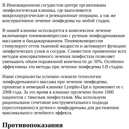
В Инновационном сосудистом центре организована
лимфологическая клиника, где выполняются
микрохирургические и резекционные операции, а так же
консервативное лечение лимфедемы на любой стадии.
В нашей клинике используется в комплексное лечение
включающее пневмокомпрессию с ручным лимфодренажным
массажем и бандажированием. Пневмокомпрессия
стимулирует отток тканевой жидкости и активирует функцию
лимфатических узлов и сосудов. Совместное применение всех
методов консервативного лечения лимфостаза позволяет
уменьшить объем пораженной конечности до 50%. Особенно
эффективны эти методы при лечении лимфедемы I-II стадии.
Наши специалисты успешно освоили технологии
лимфодренажного массажа при лечении лимфедемы,
принятые в немецкой клинике Lympho-Opt и применяют ее с
2008 года. За это время в клинике пролечено более 1000
пациентов с тяжелым лимфостазом. Мы используем
рациональное сочетание инструментального подхода
(прессотерапии) и ручного лимфодренажа для достижения
максимального лечебного эффекта.
Противопоказания