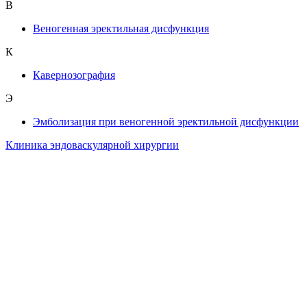
В
Веногенная эректильная дисфункция
К
Кавернозография
Э
Эмболизация при веногенной эректильной дисфункции
Клиника эндоваскулярной хирургии