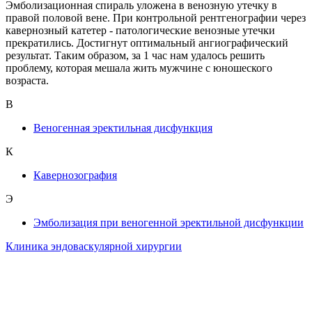
Эмболизационная спираль уложена в венозную утечку в
правой половой вене. При контрольной рентгенографии через
кавернозный катетер - патологические венозные утечки
прекратились. Достигнут оптимальный ангиографический
результат. Таким образом, за 1 час нам удалось решить
проблему, которая мешала жить мужчине с юношеского
возраста.
В
Веногенная эректильная дисфункция
К
Кавернозография
Э
Эмболизация при веногенной эректильной дисфункции
Клиника эндоваскулярной хирургии