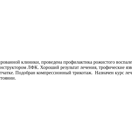
изированной клиники, проведена профилактика рожистого воспа
нструктором ЛФК. Хороший результат лечения, трофические яз
етчатке. Подобран компрессионный трикотаж. Назначен курс ле
стоянии.