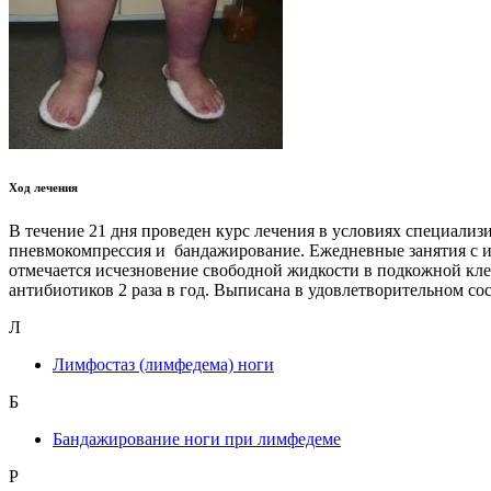
Ход лечения
В течение 21 дня проведен курс лечения в условиях специал
пневмокомпрессия и бандажирование. Ежедневные занятия с и
отмечается исчезновение свободной жидкости в подкожной кл
антибиотиков 2 раза в год. Выписана в удовлетворительном со
Л
Лимфостаз (лимфедема) ноги
Б
Бандажирование ноги при лимфедеме
Р