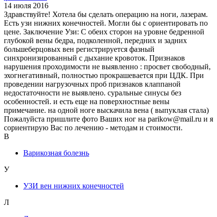
14 июля 2016
Здравствуйте! Хотела бы сделать операцию на ноги, лазерам.
Есть узи нижних конечностей. Могли бы с ориентировать по
цене. Заключение Узи: С обеих сторон на уровне бедренной
глубокой вены бедра, подколенной, передних и задних
большеберцовых вен регистрируется фазный
синхронизированный с дыхание кровоток. Признаков
нарушения проходимости не выявленно : просвет свободный,
эхогнегативный, полностью прокрашевается при ЦДК. При
проведении нагрузочных проб признаков клаппаной
недостаточности не выявлено. суральные синусы без
особенностей. и есть еще на поверхностные вены
примечание. на одной ноге выскачила вена ( выпуклая стала)
Пожалуйста пришлите фото Ваших ног на parikow@mail.ru и я
сориентирую Вас по лечению - методам и стоимости.
В
Варикозная болезнь
У
УЗИ вен нижних конечностей
Л