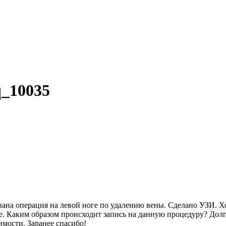
q_10035
ована операция на левой ноге по удалению вены. Сделано УЗИ. Х
ке. Каким образом происходит запись на данную процедуру? Дол
имости. Заранее спасибо!