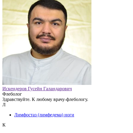
Искендеров Гусейн Галандарович
Флеболог
Здравствуйте. К любому врачу-флебологу.
Л
Лимфостаз (лимфедема) ноги
К