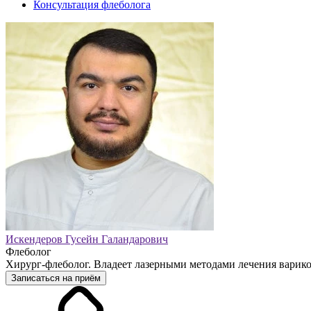
Консультация флеболога
Искендеров Гусейн Галандарович
Флеболог
Хирург-флеболог. Владеет лазерными методами лечения варико
Записаться на приём