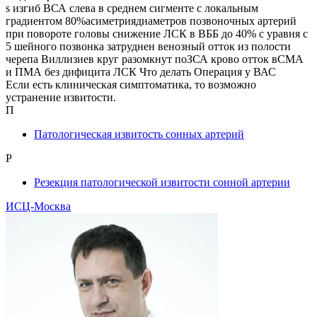
s изгиб ВСА слева в среднем сигменте с локальным
градиентом 80%асиметриядиаметров позвоночных артерий
при повороте головы снижение ЛСК в ВББ до 40% с уравня с
5 шейного позвонка затруднен венозный отток из полости
черепа Виллизиев круг разомкнут поЗСА крово отток вСМА
и ПМА без дифицита ЛСК Что делать Операция у ВАС
Если есть клиническая симптоматика, то возможно
устранение извитости.
П
Патологическая извитость сонных артерий
Р
Резекция патологической извитости сонной артерии
ИСЦ-Москва