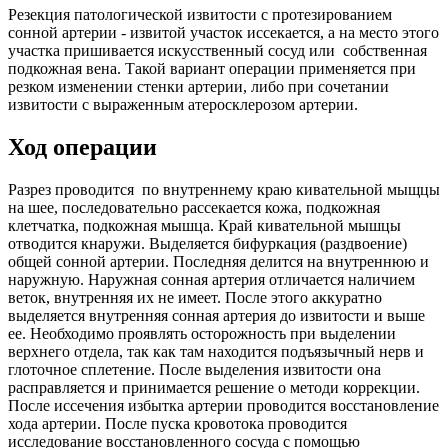
Резекция патологической извитости с протезированием
сонной артерии - извитой участок иссекается, а на место этого
участка пришивается искусственный сосуд или собственная
подкожная вена. Такой вариант операции применяется при
резком изменении стенки артерии, либо при сочетании
извитости с выраженным атеросклерозом артерии.
Ход операции
Разрез проводится по внутреннему краю кивательной мыщцы
на шее, последовательно рассекается кожа, подкожная
клетчатка, подкожная мышца. Край кивательной мышцы
отводится кнаружи. Выделяется бифуркация (раздвоение)
общей сонной артерии. Последняя делится на внутреннюю и
наружную. Наружная сонная артерия отличается наличием
веток, внутренняя их не имеет. После этого аккуратно
выделяется внутренняя сонная артерия до извитости и выше
ее. Необходимо проявлять осторожность при выделении
верхнего отдела, так как там находится подъязычный нерв и
глоточное сплетение. После выделения извитости она
расправляется и принимается решение о методи коррекции.
После иссечения избытка артерии проводится восстановление
хода артерии. После пуска кровотока проводится
исследование восстановленного сосуда с помощью