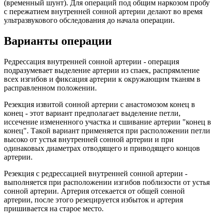
(временный шунт). Для операций под общим наркозом пробу
с пережатием внутренней сонной артерии делают во время
ультразвукового обследования до начала операции.
Варианты операции
Редрессация внутренней сонной артерии - операция
подразумевает выделение артерии из спаек, распрямление
всех изгибов и фиксация артерии к окружающим тканям в
расправленном положении.
Резекция извитой сонной артерии с анастомозом конец в
конец - этот вариант предполагает выделение петли,
иссечение измененного участка и сшивание артерии "конец в
конец". Такой вариант применяется при расположении петли
высоко от устья внутренней сонной артерии и при
одинаковых диаметрах отводящего и приводящего концов
артерии.
Резекция с редрессацией внутренней сонной артерии -
выполняется при расположении изгибов поблизости от устья
сонной артерии. Артерия отсекается от общей сонной
артерии, после этого резецируется избыток и артерия
пришивается на старое место.