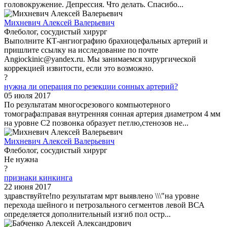
головокружение. Депрессия. Что делать. Спасибо...
Михневич Алексей Валерьевич
Флеболог, сосудистый хирург
Выполните КТ-ангиографию брахиоцефальных артерий и
пришлите ссылку на исследование по почте
Angiockinic@yandex.ru. Мы занимаемся хирургической
коррекцией извитости, если это возможно.
?
нужна ли операция по резекции сонных артерий?
05 июля 2017
По результатам многосрезового компьютерного
томографа:правая внутренняя сонная артерия диаметром 4 мм
на уровне С2 позвонка образует петлю,стенозов не...
Михневич Алексей Валерьевич
Флеболог, сосудистый хирург
Не нужна
?
признаки кинкинга
22 июня 2017
здравствуйте!по результатам мрт выявлено \\\"на уровне
перехода шейного и петрозального сегментов левой ВСА
определяется дополнительный изгиб пол остр...