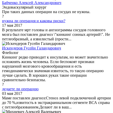
Бабченко Алексей Александрович
Эндоваскулярный хирург
При таких данных операции на сосудах не нужны.
?
нужна ли операция и каковы риски?
17 мая 2017
В результате мрт головы и ангиограммы сосудов головного
мозга был поставлен диагноз \"кинкинг сонных артерий\". Не
петлеобразный, а извилистый (прости...
Искендеров Гусейн Галандарович
Флеболог
Кинкинг редко приводит к инсультам, но может значительно
осложнять жизнь человека. Если беспокоят признаки
нарушений мозгового кровообращения и есть
гемодинамически значимая извитость, то такую операцию
лучше сделать. В хороших руках такие операции
сравнительно безопасны.
?
дедаете ли операцию
03 мая 2017
Маме поставлен диагноз:Стеноз левой подключичной артерии
до 70 %,извитость в экстракраниальном сегменте ВСА справа
с петлеобразованием.Делают ли в ваш...