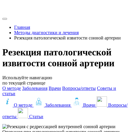
Главная
Методы диагностики и лечения
Резекция патологической извитости сонной артерии
Резекция патологической
извитости сонной артерии
Используйте навигацию
по текущей странице
О методе
Заболевания
Врачи
Вопросы/ответы
Советы и
статьи
О методе
Заболевания
Врачи
Вопросы/
ответы
Статьи
Операция при патологической извитости сонной артерии