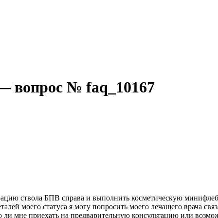
— вопрос № faq_10167
ерацию ствола БПВ справа и выполнить косметическую минифле
ей моего статуса я могу попросить моего лечащего врача связа
о ли мне приехать на предварительную консультацию или возмож