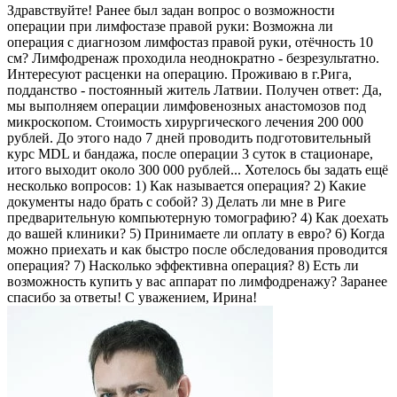
Здравствуйте! Ранее был задан вопрос о возможности
операции при лимфостазе правой руки: Возможна ли
операция с диагнозом лимфостаз правой руки, отёчность 10
см? Лимфодренаж проходила неоднократно - безрезультатно.
Интересуют расценки на операцию. Проживаю в г.Рига,
подданство - постоянный житель Латвии. Получен ответ: Да,
мы выполняем операции лимфовенозных анастомозов под
микроскопом. Стоимость хирургического лечения 200 000
рублей. До этого надо 7 дней проводить подготовительный
курс MDL и бандажа, после операции 3 суток в стационаре,
итого выходит около 300 000 рублей... Хотелось бы задать ещё
несколько вопросов: 1) Как называется операция? 2) Какие
документы надо брать с собой? 3) Делать ли мне в Риге
предварительную компьютерную томографию? 4) Как доехать
до вашей клиники? 5) Принимаете ли оплату в евро? 6) Когда
можно приехать и как быстро после обследования проводится
операция? 7) Насколько эффективна операция? 8) Есть ли
возможность купить у вас аппарат по лимфодренажу? Заранее
спасибо за ответы! С уважением, Ирина!