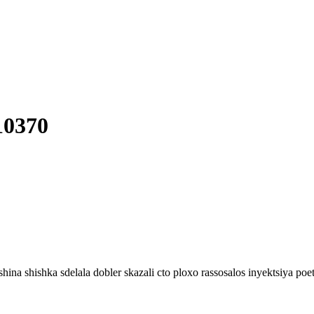
10370
hina shishka sdelala dobler skazali cto ploxo rassosalos inyektsiya p