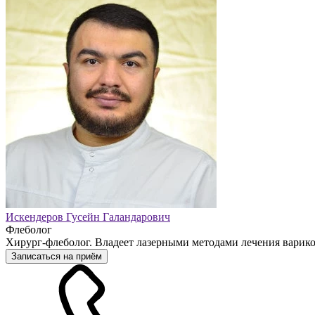
Искендеров Гусейн Галандарович
Флеболог
Хирург-флеболог. Владеет лазерными методами лечения варико
Записаться на приём