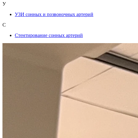
У
УЗИ сонных и позвоночных артерий
С
Стентирование сонных артерий