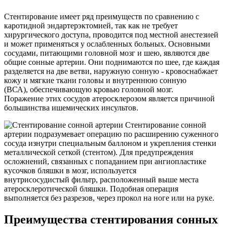
Стентирование имеет ряд преимуществ по сравнению с
каротидной эндартерэктомией, так как не требует
хирургического доступа, проводится под местной анестезией
и может применяться у ослабленных больных. Основными
сосудами, питающими головной мозг и шею, являются две
общие сонные артерии. Они поднимаются по шее, где каждая
разделяется на две ветви, наружную сонную - кровоснабжает
кожу и мягкие ткани головы и внутреннюю сонную
(ВСА), обеспечивающую кровью головной мозг.
Поражение этих сосудов атеросклерозом является причиной
большинства ишемических инсультов.
Стентирование сонной
артерии подразумевает операцию по расширению суженного
сосуда изнутри специальным баллоном и укрепления стенки
металлической сеткой (стентом). Для предупреждения
осложнений, связанных с попаданием при ангиопластике
кусочков бляшки в мозг, используется
внутрисосудистый фильтр, расположенный выше места
атеросклеротической бляшки. Подобная операция
выполняется без разрезов, через прокол на ноге или на руке.
Преимущества стентирования сонных