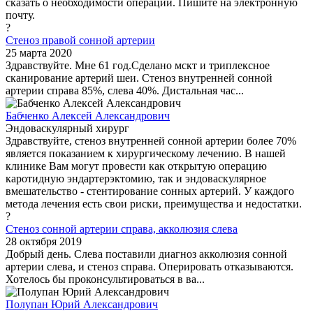
сказать о необходимости операции. Пишите на электронную
почту.
?
Стеноз правой сонной артерии
25 марта 2020
Здравствуйте. Мне 61 год.Сделано мскт и триплексное
сканирование артерий шеи. Стеноз внутренней сонной
артерии справа 85%, слева 40%. Дистальная час...
Бабченко Алексей Александрович
Эндоваскулярный хирург
Здравствуйте, стеноз внутренней сонной артерии более 70%
является показанием к хирургическому лечению. В нашей
клинике Вам могут провести как открытую операцию
каротидную эндартерэктомию, так и эндоваскулярное
вмешательство - стентирование сонных артерий. У каждого
метода лечения есть свои риски, преимущества и недостатки.
?
Стеноз сонной артерии справа, акколюзия слева
28 октября 2019
Добрый день. Слева поставили диагноз акколюзия сонной
артерии слева, и стеноз справа. Оперировать отказываются.
Хотелось бы проконсультироваться в ва...
Полупан Юрий Александрович