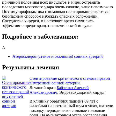
причиной половины всех инсультов в мире. Устранить
последствия мозгового удара очень сложно, чаще невозможно.
Поэтому профилактика с помощью стентирования является
безопасным способом избежать опасных осложнений.
Сосудистые хирурги, в настоящее время научились
эффективно предотвращать ишемический инсульт.
Подробнее о заболеваниях:
А
Атеросклероз (стеноз и окклюзия) сонных артерий
Результаты лечения
Стентирование критического стеноза правой
внутренней сонной артерии
Лечащий врач:
Бабченко Алексей
Александрович
, Эндоваскулярный хирург
В клинику обратился пациент 69 лет с
жалобами на постоянный шум в ушах, шаткую
походку, периодически сильные головные
боли. На амбулаторном этапе обследования