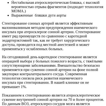
Нестабильная атеросклеротическая бляшка, с высокой
вероятностью отрыва фрагментов (подходит технология
MOMA.)
Выраженные бляшки дуги аорты
Стентирование сонных артерий является эффективным
малоинвазивным методом предупреждения ишемического
инсульта при атеросклерозе сонной артерии. Стентирование
имеет ряд преимуществ по сравнению с каротидной
эндартерэктомией так, как не требует хирургического
доступа, проводится под местной анестезией и может
применяться у ослабленных больных.
На сегодняшний день каротидное стентирование является
операцией выбора у больных пожилого возраста, с тяжёлыми
сопутствующими заболеваниями. Вмешательство безопасно
применяется при сужении сонной артерии на фоне полной
закупорки контралатерального сосуда. Современная
технология снизила риск развития ишемического
инсульта при стентировании. В нашей клинике он не
превышает 1%.
Показанием к стентированию является атеросклеротическое
сужение внутренней сонной артерии на 70 и более процентов.
По данным ВОЗ, атеросклероз сосудов мозга является