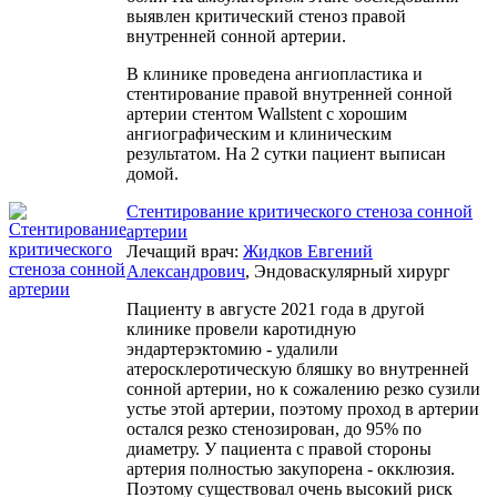
выявлен критический стеноз правой
внутренней сонной артерии.
В клинике проведена ангиопластика и
стентирование правой внутренней сонной
артерии стентом Wallstent с хорошим
ангиографическим и клиническим
результатом. На 2 сутки пациент выписан
домой.
Стентирование критического стеноза сонной
артерии
Лечащий врач:
Жидков Евгений
Александрович
, Эндоваскулярный хирург
Пациенту в августе 2021 года в другой
клинике провели каротидную
эндартерэктомию - удалили
атеросклеротическую бляшку во внутренней
сонной артерии, но к сожалению резко сузили
устье этой артерии, поэтому проход в артерии
остался резко стенозирован, до 95% по
диаметру. У пациента с правой стороны
артерия полностью закупорена - окклюзия.
Поэтому существовал очень высокий риск