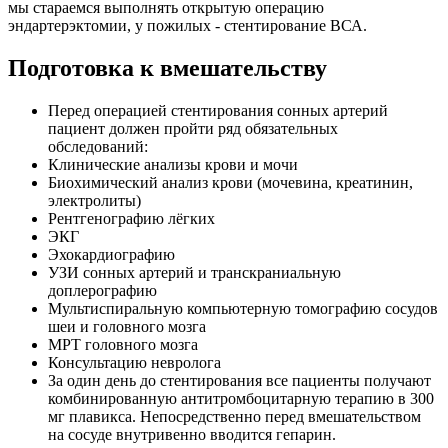
мы стараемся выполнять открытую операцию
эндартерэктомии, у пожилых - стентирование ВСА.
Подготовка к вмешательству
Перед операцией стентирования сонных артерий
пациент должен пройти ряд обязательных
обследований:
Клинические анализы крови и мочи
Биохимический анализ крови (мочевина, креатинин,
электролиты)
Рентгенографию лёгких
ЭКГ
Эхокардиографию
УЗИ сонных артерий и транскраниальную
доплерографию
Мультиспиральную компьютерную томографию сосудов
шеи и головного мозга
МРТ головного мозга
Консультацию невролога
За один день до стентирования все пациенты получают
комбинированную антитромбоцитарную терапию в 300
мг плавикса. Непосредственно перед вмешательством
на сосуде внутривенно вводится гепарин.