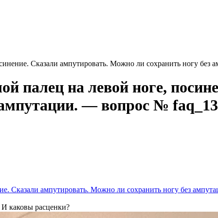
осинение. Сказали ампутировать. Можно ли сохранить ногу без
ой палец на левой ноге, посин
 ампутации. — вопрос № faq_1
ие. Сказали ампутировать. Можно ли сохранить ногу без ампута
 И каковы расценки?