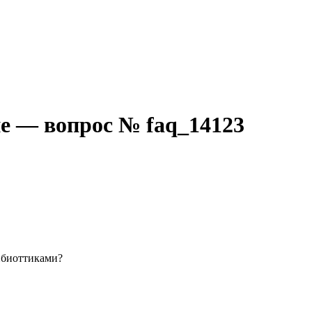
е — вопрос № faq_14123
ибиоттиками?