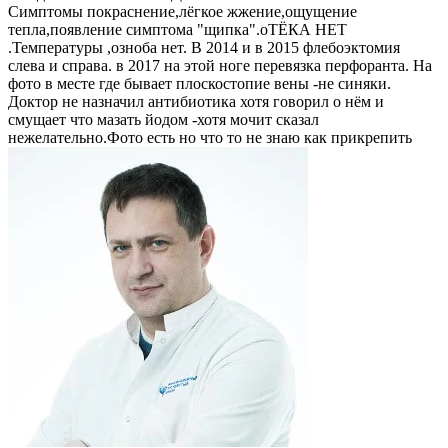
Симптомы покраснение,лёгкое жжение,ощущение
тепла,появление симптома "щипка".оТЁКА НЕТ
.Температуры ,озноба нет. В 2014 и в 2015 флебоэктомия
слева и справа. в 2017 на этой ноге перевязка перфоранта. На
фото в месте где бывает плоскостопие вены -не синяки.
Доктор не назначил антибиотика хотя говорил о нём и
смущает что мазать йодом -хотя мочит сказал
нежелательно.Фото есть но что то не знаю как прикрепить