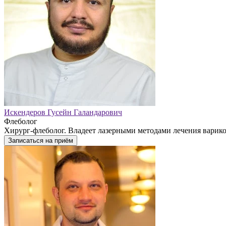
Искендеров Гусейн Галандарович
Флеболог
Хирург-флеболог. Владеет лазерными методами лечения варико
Записаться на приём