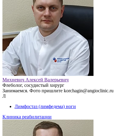
Михневич Алексей Валерьевич
Флеболог, сосудистый хирург
Занимаемся. Фото пришлите korchagin@angioclinic.ru
Л
Лимфостаз (лимфедема) ноги
Клиника реабилитации