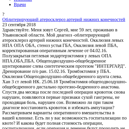
Врачи
?
Облитерирующий атеросклероз артерий нижних конечностей
23 сентября 2018
Здравствуйте. Меня зовут Сергей, мне 59 лет, проживаю в
Ульяновской области. Мой диагноз -облитерирующий
атеросклероз артерий нижних конечностей. Окклюзия левых
НПА ОПА ОБА, стеноз устья ГБА, Окклюзия левой ПБА,
корректированная оперативным лечение от 04.02.16.
Полузакрытая петлевая эндартерэктомия у левых ОПА
НПА,ОБА,ПБА. Общеподвоздушно-общебедренное
шунтирование слева синтетическим протезом "ИНТЕРГАРД".
Дренирование п/о ран. 15.02.16. Тромбэктомия у ПБА.
Окклюзия Общеподвоздушно-общебедренного шунта слева.
Хан 3 ст левой НК. 25.06.18 Тромбэктомия общеподвоздушно-
общебедренного дистально протезно-бедренного анастома.
Спустя два месяца после последней операции кровоток снова
нарушен, появляются первые признаки сухой гангрены, не
проходящая боль, нарушен сон. Возможно ли при таком
диагнозе восстановить кровоток и избежать ампутации?
Рассматриваем варианты оперативного вмешательства в
вашей клинике. Есть ли у вас возможность госпитализации по
квоте? И какова будет полная стоимость операции,
госпитализации, если операция и лечение будут проходить не