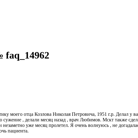
 faq_14962
у моего отца Козлова Николая Петровича, 1951 г.р. Делал у ва
 сужение , делали месяц назад , врач Любимов. Мскт также сдел
и незаметно уже месяц пролетел. Я очень волнуюсь , не догадала
очь пациента.