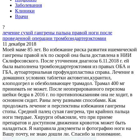
Заболевания
Клиники
Врачи
?
лечение сухой гангрены пальца правой ноги после
проведенной операции тромбоэндартерэктомии
11 декабря 2018
Моей маме 85 лет. Во избежание риска развития ишемической
гангрены правой н/к по скорой она была доставлена в НИИ
Склифосовского. После уточнения диагноза 6.11.2018 г. ей
была выполнена тромбоэндартерэктомия из правых ОБА и
ГБА, аутоартериальная профундопластика справа. Лечение в
домашних условиях таблетки актовегин,курантил,
клоподогрел и обезболивающее трамадол. Трамал 400 мг
принимать не может. После неоперированного перелома
шейки бедра в 2016 г. по противопоказаниям она не ходит, в
основном сидит. Раны лечу разными способами. Как
продолжать лечение и перспективы избежания гангрены
стопы. Средний палец сухая гангрена, три крайних пальца
ноги твердые. Хирурги объясняли, что при приеме
препаратов и доступном движении кровоток может быть
наладиться. Я направила документы и фотографию ноги на
Вашу почту, не знаю дошли ли. Спасибо за понимание.