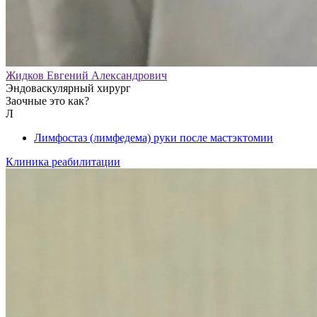
Жидков Евгений Александрович
Эндоваскулярный хирург
Заочные это как?
Л
Лимфостаз (лимфедема) руки после мастэктомии
Клиника реабилитации