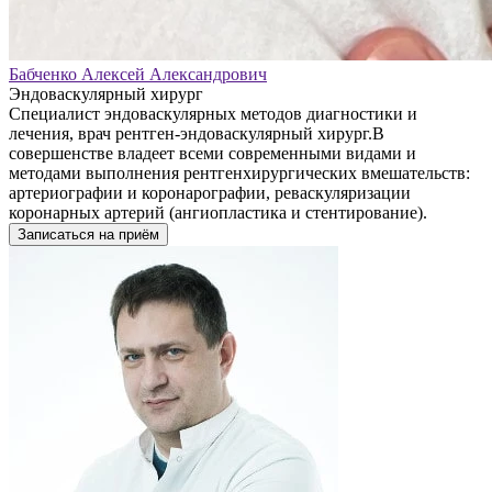
Бабченко Алексей Александрович
Эндоваскулярный хирург
Специалист эндоваскулярных методов диагностики и
лечения, врач рентген-эндоваскулярный хирург.В
совершенстве владеет всеми современными видами и
методами выполнения рентгенхирургических вмешательств:
артериографии и коронарографии, реваскуляризации
коронарных артерий (ангиопластика и стентирование).
Записаться на приём