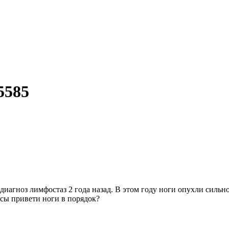
5585
иагноз лимфостаз 2 года назад. В этом году ноги опухли сильно
нсы привети ноги в порядок?