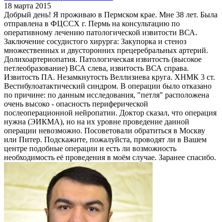
18 марта 2015
Добрый день! Я проживаю в Пермском крае. Мне 38 лет. Была
отправлена в ФЦССХ г. Пермь на консультацию по
оперативному лечению патологической извитости ВСА.
Заключение сосудистого хирурга: Закупорка и стеноз
множественных и двусторонних прецеребральных артерий.
Долихоартериопатия. Патологическая извитость (высокое
петлеобразование) ВСА слева, извитость ВСА справа.
Извитость ПА. Незамкнутость Веллизиева круга. ХНМК 3 ст.
Вестибулоатактический синдром. В операции было отказано
по причине: по данным исследования, "петля" расположена
очень высоко - опасность периферической
послеоперационной нейропатии. Доктор сказал, что операция
нужна (ЭИКМА), но на их уровне проведение данной
операции невозможно. Посоветовали обратиться в Москву
или Питер. Подскажите, пожалуйста, проводят ли в Вашем
центре подобные операции и есть ли возможность
необходимость её проведения в моём случае. Заранее спасибо.