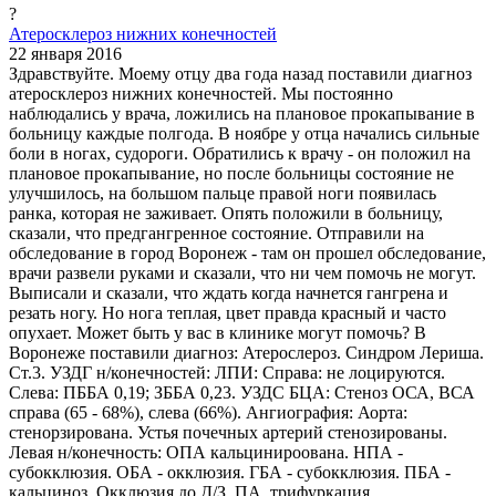
?
Атеросклероз нижних конечностей
22 января 2016
Здравствуйте. Моему отцу два года назад поставили диагноз
атеросклероз нижних конечностей. Мы постоянно
наблюдались у врача, ложились на плановое прокапывание в
больницу каждые полгода. В ноябре у отца начались сильные
боли в ногах, судороги. Обратились к врачу - он положил на
плановое прокапывание, но после больницы состояние не
улучшилось, на большом пальце правой ноги появилась
ранка, которая не заживает. Опять положили в больницу,
сказали, что предгангренное состояние. Отправили на
обследование в город Воронеж - там он прошел обследование,
врачи развели руками и сказали, что ни чем помочь не могут.
Выписали и сказали, что ждать когда начнется гангрена и
резать ногу. Но нога теплая, цвет правда красный и часто
опухает. Может быть у вас в клинике могут помочь? В
Воронеже поставили диагноз: Атерослероз. Синдром Лериша.
Ст.3. УЗДГ н/конечностей: ЛПИ: Справа: не лоцируются.
Слева: ПББА 0,19; ЗББА 0,23. УЗДС БЦА: Стеноз ОСА, ВСА
справа (65 - 68%), слева (66%). Ангиография: Аорта:
стенорзирована. Устья почечных артерий стенозированы.
Левая н/конечность: ОПА кальцинироована. НПА -
субокклюзия. ОБА - окклюзия. ГБА - субокклюзия. ПБА -
кальциноз. Окклюзия до Д/З. ПА, трифуркация