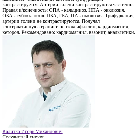
контрастируется. Артерии голени контрастируются частично.
Правая н/конечность: ОПА - кальциноз. НПА - окклюзия.
ОБА - субокклюзия. ПБА, ГБА, ПА - окклюзия. Трифуркация,
артерии голени не контрастируются. Получал
консервативную терапию: пентоксифиллин, кардиомагнил,
кеторол. Рекомендовано: кардиомагнил, вазонит, анальгетики.
Калитко Игорь Михайлович
Сосудистый хирург