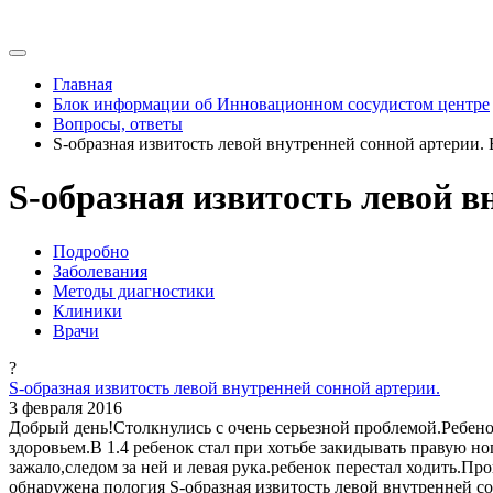
Главная
Блок информации об Инновационном сосудистом центре
Вопросы, ответы
S-образная извитость левой внутренней сонной артерии.
S-образная извитость левой в
Подробно
Заболевания
Методы диагностики
Клиники
Врачи
?
S-образная извитость левой внутренней сонной артерии.
3 февраля 2016
Добрый день!Столкнулись с очень серьезной проблемой.Ребенок 
здоровьем.В 1.4 ребенок стал при хотьбе закидывать правую но
зажало,следом за ней и левая рука.ребенок перестал ходить.Пр
обнаружена пология S-образная извитость левой внутренней с