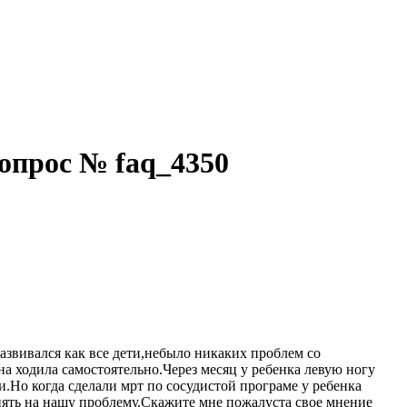
вопрос № faq_4350
развивался как все дети,небыло никаких проблем со
она ходила самостоятельно.Через месяц у ребенка левую ногу
и.Но когда сделали мрт по сосудистой програме у ребенка
иять на нашу проблему.Скажите мне пожалуста свое мнение