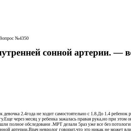
 Вопрос №4350
нутренней сонной артерии. — 
девочка 2.4года не ходит самостоятельно с 1.8.До 1.4 ребенок 
гу.Еще через месяц у ребенка зажалась правая рука,но при этом 
ошли полное обследовани .МРТ делали 5раз уже все без потологи
онной артерии.Врач невролог говорит,что это никак не может вл