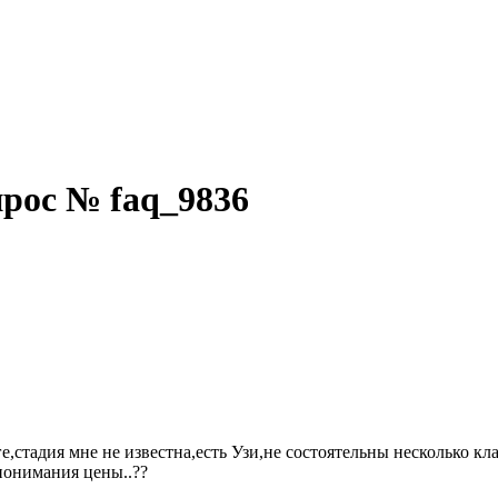
прос № faq_9836
ге,стадия мне не известна,есть Узи,не состоятельны несколько к
 понимания цены..??