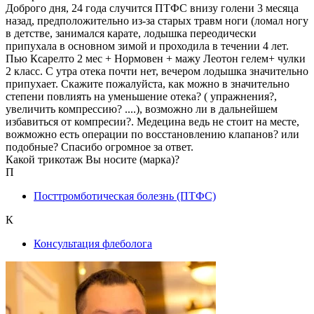
Доброго дня, 24 года случится ПТФС внизу голени 3 месяца
назад, предположительно из-за старых травм ноги (ломал ногу
в детстве, занимался карате, лодышка переодически
припухала в основном зимой и проходила в течении 4 лет.
Пью Ксарелто 2 мес + Нормовен + мажу Леотон гелем+ чулки
2 класс. С утра отека почти нет, вечером лодышка значительно
припухает. Скажите пожалуйста, как можно в значительно
степени повлиять на уменьшение отека? ( упражнения?,
увеличить компрессию? ....), возможно ли в дальнейшем
избавиться от компресии?. Медецина ведь не стоит на месте,
вожможно есть операции по восстановлению клапанов? или
подобные? Спасибо огромное за ответ.
Какой трикотаж Вы носите (марка)?
П
Посттромботическая болезнь (ПТФС)
К
Консультация флеболога