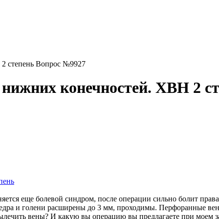
 2 степень Вопрос №9927
х нижних конечностей. ХВН 2 с
пень
яется еще болевой синдром, после операции сильно болит правая
бедра и голени расширены до 3 мм, проходимы. Перфоранные ве
вылечить вены? И какую вы операцию вы предлагаете при моем 