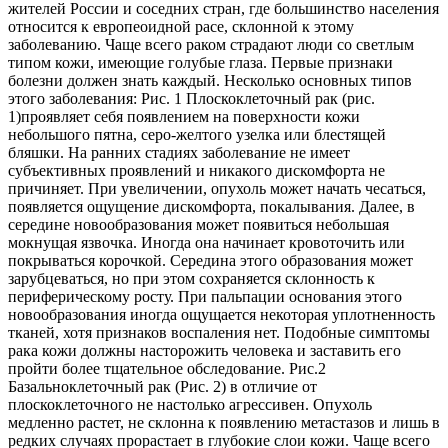
жителей России и соседних стран, где большинство населения
относится к европеоидной расе, склонной к этому
заболеванию. Чаще всего раком страдают люди со светлым
типом кожи, имеющие голубые глаза. Первые признаки
болезни должен знать каждый. Несколько основных типов
этого заболевания: Рис. 1 Плоскоклеточный рак (рис.
1)проявляет себя появлением на поверхности кожи
небольшого пятна, серо-желтого узелка или блестящей
бляшки. На ранних стадиях заболевание не имеет
субъективных проявлений и никакого дискомфорта не
причиняет. При увеличении, опухоль может начать чесаться,
появляется ощущение дискомфорта, покалывания. Далее, в
середине новообразования может появиться небольшая
мокнущая язвочка. Иногда она начинает кровоточить или
покрываться корочкой. Середина этого образования может
зарубцеваться, но при этом сохраняется склонность к
периферическому росту. При пальпации основания этого
новообразования иногда ощущается некоторая уплотненность
тканей, хотя признаков воспаления нет. Подобные симптомы
рака кожи должны насторожить человека и заставить его
пройти более тщательное обследование. Рис.2
Базальноклеточный рак (Рис. 2) в отличие от
плоскоклеточного не настолько агрессивен. Опухоль
медленно растет, не склонна к появлению метастазов и лишь в
редких случаях прорастает в глубокие слои кожи. Чаще всего