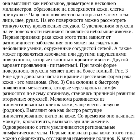
она выглядит как небольшое, диаметром в несколько
миллиметров, образование на поверхности кожи, слегка
припухшее. Чаще оно появляется на открытых частях тела:
лице, шее, руках. На его поверхности можно рассмотреть
тонкую сетку кровеносных сосудов. С увеличением опухоли
на ее поверхности начинают появляться небольшие язвочки.
Первые признаки рака кожи этого типа зависят от
разновидности заболевания: оно может выглядеть как
небольшие узелки, окруженные сосудистой сеткой. А также
может проявляться язвочками или другими нарушениями
поверхности, которые склонны к кровоточивости. Другой
вариант проявления - пигментный. При такой форме
поверхность опухоли меняет цвет на более темный. Рис. 3
Еще одна довольно частая и крайне агрессивная форма рака
кожи - это меланома. (Рис. 3) Она склонна к быстрому
появлению метастазов, которые через кровь и лимфу
разносятся по всему организму, становясь причиной развития
вторичных опухолей. Меланома развивается из
пигментированных клеток кожи, чаще всего - невусов
(родинок). Выглядит она как быстро растущее
пигментированное пятно на коже. Со временем оно начинает
мокнуть, кровоточить, вызывать зуд или жжение.
Одновременно с этим увеличиваются региональные
лимфатические узлы. Первые признаки рака кожи этого типа
можно обнаружить, отслеживая изменение родинок. К врачу