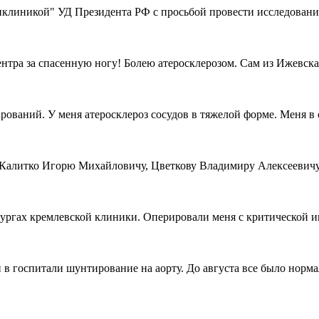
иклиникой" УД Президента РФ с просьбой провести исследования 
ра за спасенную ногу! Болею атеросклерозом. Сам из Ижевска. 
арований. У меня атеросклероз сосудов в тяжелой форме. Меня в 
 Калитко Игорю Михайловичу, Цветкову Владимиру Алексеевичу
рургах кремлевской клиники. Оперировали меня с критической иш
 в госпитали шунтирование на аорту. До августа все было нормаль