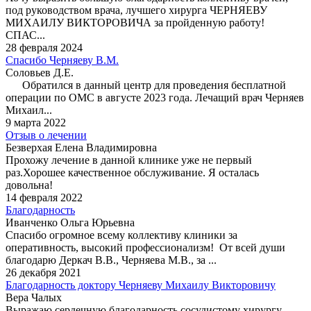
под руководством врача, лучшего хирурга ЧЕРНЯЕВУ
МИХАИЛУ ВИКТОРОВИЧА за пройденную работу!
СПАС...
28 февраля 2024
Спасибо Черняеву В.М.
Соловьев Д.Е.
Обратился в данный центр для проведения бесплатной
операции по ОМС в августе 2023 года. Лечащий врач Черняев
Михаил...
9 марта 2022
Отзыв о лечении
Безверхая Елена Владимировна
Прохожу лечение в данной клинике уже не первый
раз.Хорошее качественное обслуживание. Я осталась
довольна!
14 февраля 2022
Благодарность
Иванченко Ольга Юрьевна
Спасибо огромное всему коллективу клиники за
оперативность, высокий профессионализм! От всей души
благодарю Деркач В.В., Черняева М.В., за ...
26 декабря 2021
Благодарность доктору Черняеву Михаилу Викторовичу
Вера Чалых
Выражаю сердечную благодарность сосудистому хирургу