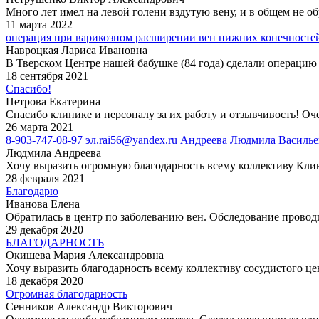
Много лет имел на левой голени вздутую вену, и в общем не о
11 марта 2022
операция при варикозном расширении вен нижних конечносте
Навроцкая Лариса Ивановна
В Тверском Центре нашей бабушке (84 года) сделали операцию 
18 сентября 2021
Спасибо!
Петрова Екатерина
Спасибо клинике и персоналу за их работу и отзывчивость! Оче
26 марта 2021
8-903-747-08-97 эл.rai56@yandex.ru Андреева Людмила Василь
Людмила Андреева
Хочу выразить огромную благодарность всему коллективу Клинс
28 февраля 2021
Благодарю
Иванова Елена
Обратилась в центр по заболеванию вен. Обследование проводи
29 декабря 2020
БЛАГОДАРНОСТЬ
Окишева Мария Александровна
Хочу выразить благодарность всему коллективу сосудистого це
18 декабря 2020
Огромная благодарность
Сенников Александр Викторович