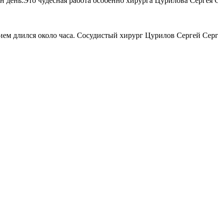
 день.Это чудесная работа особенно хирурга Цурилова Сергея С
ием длился около часа. Сосудистый хирург Цурилов Сергей Серге