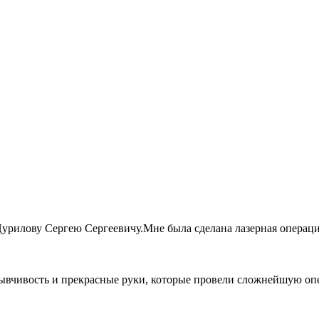
илову Сергею Сергеевичу.Мне была сделана лазерная операция в
зывчивость и прекрасные руки, которые провели сложнейшую опе