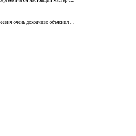
ергеевича он настоящий мастер с...
евич очень доходчиво объяснил ...