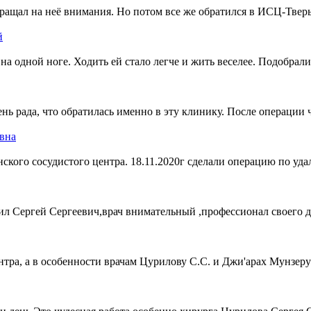
бращал на неё внимания. Но потом все же обратился в ИСЦ-Тверь
й
на одной ноге. Ходить ей стало легче и жить веселее. Подобрал
нь рада, что обратилась именно в эту клинику. После операции ч
евна
кого сосудистого центра. 18.11.2020г сделали операцию по удал
л Сергей Сергеевич,врач внимательный ,профессионал своего де
нтра, а в особенности врачам Цурилову С.С. и Джи'арах Мунзеру