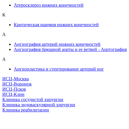
Атеросклероз нижних конечностей
К
Критическая ишемия нижних конечностей
А
Ангиография артерий нижних конечностей
Ангиография брюшной аорты и ее ветвей - Аортография
А
Ангиопластика и стентирование артерий ног
ИСЦ-Москва
ИСЦ-Воронеж
ИСЦ-Псков
ИСЦ-Клин
Клиника сосудистой хирургии
Клиника эндоваскулярной хирургии
Клиника реабилитации