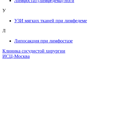
Лимфостаз (лимфедема) ноги
У
УЗИ мягких тканей при лимфедеме
Л
Липосакция при лимфостазе
Клиника сосудистой хирургии
ИСЦ-Москва