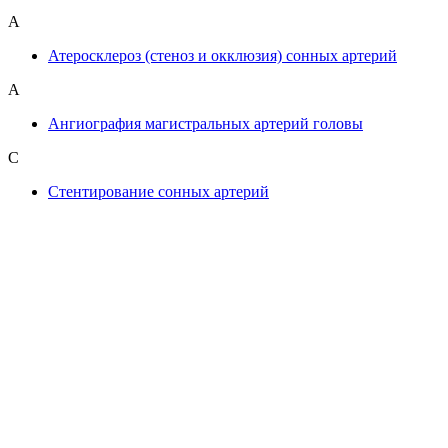
А
Атеросклероз (стеноз и окклюзия) сонных артерий
А
Ангиография магистральных артерий головы
С
Стентирование сонных артерий