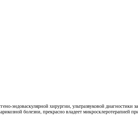
тгено-эндоваскулярной хирургии, ультразвуковой диагностики 
варикозной болезни, прекрасно владеет микросклеротерапией пр