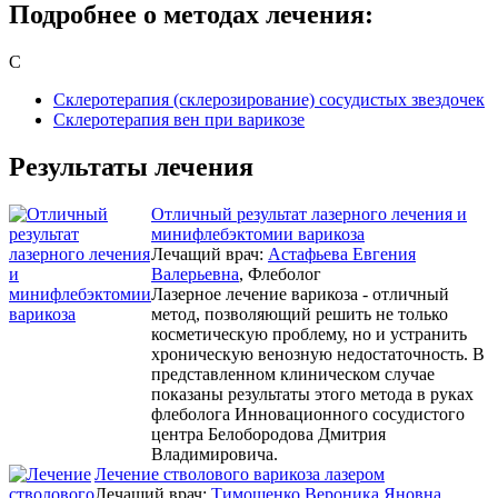
Подробнее о методах лечения:
С
Склеротерапия (склерозирование) сосудистых звездочек
Склеротерапия вен при варикозе
Результаты лечения
Отличный результат лазерного лечения и
минифлебэктомии варикоза
Лечащий врач:
Астафьева Евгения
Валерьевна
, Флеболог
Лазерное лечение варикоза - отличный
метод, позволяющий решить не только
косметическую проблему, но и устранить
хроническую венозную недостаточность. В
представленном клиническом случае
показаны результаты этого метода в руках
флеболога Инновационного сосудистого
центра Белобородова Дмитрия
Владимировича.
Лечение стволового варикоза лазером
Лечащий врач:
Тимошенко Вероника Яновна
,