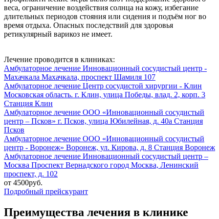
веса, ограничение воздействия солнца на кожу, избегание
длительных периодов стояния или сидения и подъём ног во
время отдыха. Опасных последствий для здоровья
ретикулярный варикоз не имеет.
Лечение проводится в клиниках:
Амбулаторное лечение
Инновационный сосудистый центр -
Махачкала
Махачкала, проспект Шамиля 107
Амбулаторное лечение
Центр сосудистой хирургии - Клин
Московская область. г. Клин, улица Победы, влад. 2, корп. 3
Станция Клин
Амбулаторное лечение
ООО «Инновационный сосудистый
центр – Псков»
г. Псков, улица Юбилейная, д. 40а
Станция
Псков
Амбулаторное лечение
ООО «Инновационный сосудистый
центр - Воронеж»
Воронеж, ул. Кирова, д. 8
Станция Воронеж
Амбулаторное лечение
Инновационный сосудистый центр –
Москва
Проспект Вернадского
город Москва, Ленинский
проспект, д. 102
от 4500руб.
Подробный прейскурант
Преимущества лечения в клинике