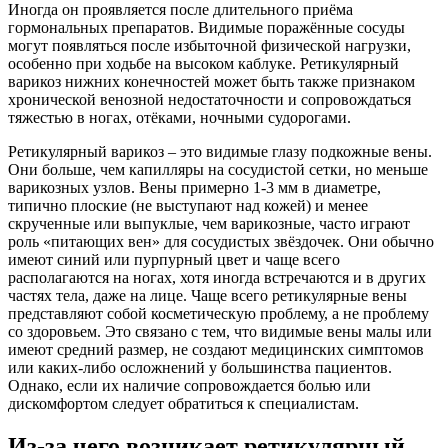
Иногда он проявляется после длительного приёма
гормональных препаратов. Видимые поражённые сосуды
могут появляться после избыточной физической нагрузки,
особенно при ходьбе на высоком каблуке. Ретикулярный
варикоз нижних конечностей может быть также признаком
хронической венозной недостаточности и сопровождаться
тяжестью в ногах, отёками, ночными судорогами.
Ретикулярный варикоз – это видимые глазу подкожные вены.
Они больше, чем капилляры на сосудистой сетки, но меньше
варикозных узлов. Вены примерно 1-3 мм в диаметре,
типично плоские (не выступают над кожей) и менее
скрученные или выпуклые, чем варикозные, часто играют
роль «питающих вен» для сосудистых звёздочек. Они обычно
имеют синий или пурпурный цвет и чаще всего
располагаются на ногах, хотя иногда встречаются и в других
частях тела, даже на лице. Чаще всего ретикулярные вены
представляют собой косметическую проблему, а не проблему
со здоровьем. Это связано с тем, что видимые вены малы или
имеют средний размер, не создают медицинских симптомов
или каких-либо осложнений у большинства пациентов.
Однако, если их наличие сопровождается болью или
дискомфортом следует обратиться к специалистам.
Из-за чего возникает ретикулярный