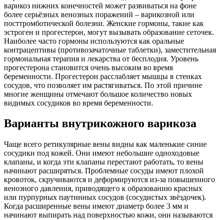
варикоз нижних конечностей может развиваться на фоне
более серьёзных венозных поражений – варикозной или
посттромботической болезни. Женские гормоны, такие как
эстроген и прогестерон, могут вызывать образование сеточек.
Наиболее часто гормоны используются как оральные
контрацептивы (противозачаточные таблетки), заместительная
гормональная терапия и лекарства от бесплодия. Уровень
прогестерона становится очень высоким во время
беременности. Прогестерон расслабляет мышцы в стенках
сосудов, что позволяет им растягиваться. По этой причине
многие женщины отмечают большое количество новых
видимых сосудиков во время беременности.
Варианты внутрикожного варикоза
Чаще всего ретикулярные вены видны как маленькие синие
сосудики под кожей. Они имеют небольшие одноходовые
клапаны, и когда эти клапаны перестают работать, то вены
начинают расширяться. Проблемные сосуды имеют плохой
кровоток, скручиваются и деформируются из-за повышенного
венозного давления, приводящего к образованию красных
или пурпурных паутинных сосудов (сосудистых звёздочек).
Когда расширенные вены имеют диаметр более 3 мм и
начинают выпирать над поверхностью кожи, они называются