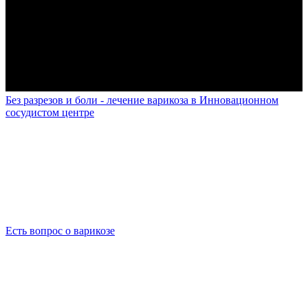
Без разрезов и боли - лечение варикоза в Инновационном
сосудистом центре
Есть вопрос о варикозе