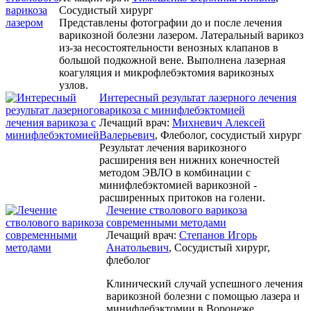
Сосудистый хирург
Представлены фотографии до и после лечения
варикозной болезни лазером. Латеральный варикоз
из-за несостоятельности венозных клапанов в
большой подкожной вене. Выполнена лазерная
коагуляция и микрофлебэктомия варикозных
узлов.
Интересный результат лазерного лечения
варикоза с минифлебэктомией
Лечащий врач:
Михневич Алексей
Валерьевич
, Флеболог, сосудистый хирург
Результат лечения варикозного
расширения вен нижних конечностей
методом ЭВЛО в комбинации с
минифлебэктомией варикозной -
расширенных притоков на голени.
Лечение стволового варикоза
современными методами
Лечащий врач:
Степанов Игорь
Анатольевич
, Сосудистый хирург,
флеболог
Клинический случай успешного лечения
варикозной болезни с помощью лазера и
минифлебэктомии в Воронеже