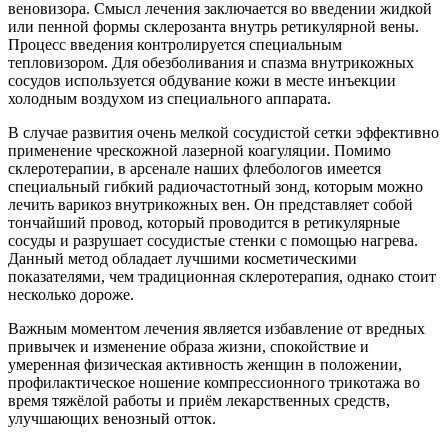
веновизора. Смысл лечения заключается во введении жидкой
или пенной формы склерозанта внутрь ретикулярной вены.
Процесс введения контролируется специальным
тепловизором. Для обезболивания и спазма внутрикожных
сосудов используется обдувание кожи в месте инъекции
холодным воздухом из специального аппарата.
В случае развития очень мелкой сосудистой сетки эффективно
применение чрескожной лазерной коагуляции. Помимо
склеротерапии, в арсенале наших флебологов имеется
специальный гибкий радиочастотный зонд, которым можно
лечить варикоз внутрикожных вен. Он представляет собой
тончайший провод, который проводится в ретикулярные
сосуды и разрушает сосудистые стенки с помощью нагрева.
Данный метод обладает лучшими косметическими
показателями, чем традиционная склеротерапия, однако стоит
несколько дороже.
Важным моментом лечения является избавление от вредных
привычек и изменение образа жизни, спокойствие и
умеренная физическая активность женщин в положении,
профилактическое ношение компрессионного трикотажа во
время тяжёлой работы и приём лекарственных средств,
улучшающих венозный отток.