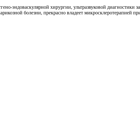
тгено-эндоваскулярной хирургии, ультразвуковой диагностики 
варикозной болезни, прекрасно владеет микросклеротерапией пр