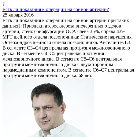
?
Есть ли показания к операции на сонной артерии?
25 января 2016
Есть ли показания к операции на сонной артерии при таких
данных?: Признаки атеросклероза внечерепных отделов
артерий, стеноз биофурсации ОСА слева 35%, справа 43%.
МРТ шейного отдела позвоночника: Статические нарушения.
Остеохондроз шейного отдела позвоночника. Антелистез L3.
В сегменте С3–С4 центральная протрузия межпозвоночного
диска. В сегменте С4–С5центральная протрузия
межпозвоночного диска. В сегменте С5–С6 центральная
протрузия межпозвоночного диска с двухсторонним
парамедианным компонентом. В сегменте С6–С7 центральная
протрузия межпозвоночного диска. 68 лет.