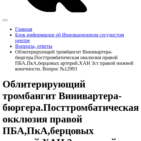
Главная
Блок информации об Инновационном сосудистом
центре
Вопросы, ответы
Облитерирующий тромбангит Винивартера-
бюргера.Посттромбатическая окклюзия правой
ПБА,ПкА,берцовых артерий.ХАН 3ст правой нижней
конечности. Вопрос №12993
Облитерирующий
тромбангит Винивартера-
бюргера.Посттромбатическая
окклюзия правой
ПБА,ПкА,берцовых