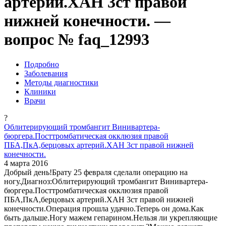
артерий.ХАН 3ст правой
нижней конечности. —
вопрос № faq_12993
Подробно
Заболевания
Методы диагностики
Клиники
Врачи
?
Облитерирующий тромбангит Винивартера-
бюргера.Посттромбатическая окклюзия правой
ПБА,ПкА,берцовых артерий.ХАН 3ст правой нижней
конечности.
4 марта 2016
Добрый день!Брату 25 февраля сделали операцию на
ногу.Диагноз:Облитерирующий тромбангит Винивартера-
бюргера.Посттромбатическая окклюзия правой
ПБА,ПкА,берцовых артерий.ХАН 3ст правой нижней
конечности.Операция прошла удачно.Теперь он дома.Как
быть дальше.Ногу мажем гепарином.Нельзя ли укрепляющие