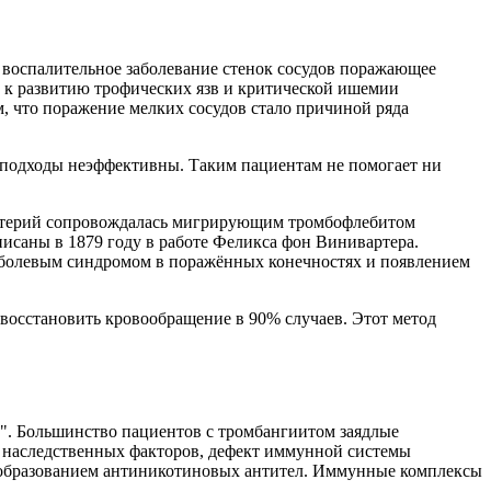
воспалительное заболевание стенок сосудов поражающее
т к развитию трофических язв и критической ишемии
, что поражение мелких сосудов стало причиной ряда
ие подходы неэффективны. Таким пациентам не помогает ни
 артерий сопровождалась мигрирующим тромбофлебитом
исаны в 1879 году в работе Феликса фон Винивартера.
м болевым синдромом в поражённых конечностях и появлением
восстановить кровообращение в 90% случаев. Этот метод
й". Большинство пациентов с тромбангиитом заядлые
д наследственных факторов, дефект иммунной системы
с образованием антиникотиновых антител. Иммунные комплексы