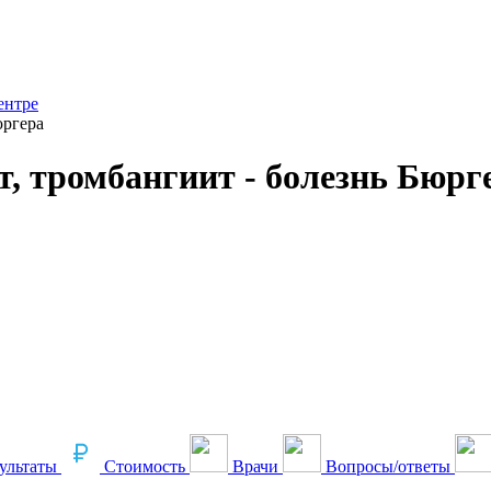
ентре
юргера
 тромбангиит - болезнь Бюрг
ультаты
Стоимость
Врачи
Вопросы/ответы