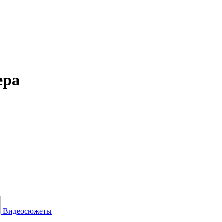
ера
Видеосюжеты