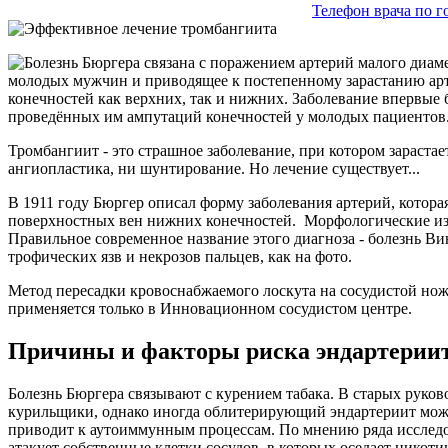
Телефон врача по 
молодых мужчин и приводящее к постепенному зарастанию арте
конечностей как верхних, так и нижних. Заболевание впервы
проведённых им ампутаций конечностей у молодых пациентов
Тромбангиит - это страшное заболевание, при котором зараст
ангиопластика, ни шунтирование. Но лечение существует...
В 1911 году Бюргер описал форму заболевания артерий, кото
поверхностных вен нижних конечностей. Морфологические изм
Правильное современное название этого диагноза - болезнь 
трофических язв и некрозов пальцев, как на фото.
Метод пересадки кровоснабжаемого лоскута на сосудистой нож
применяется только в Инновационном сосудистом центре.
Причины и факторы риска эндартерии
Болезнь Бюргера связывают с курением табака. В старых руко
курильщики, однако иногда облитерирующий эндартериит може
приводит к аутоиммунным процессам. По мнению ряда исследо
атакует собственные клетки сосудов, в которых оседает никоти