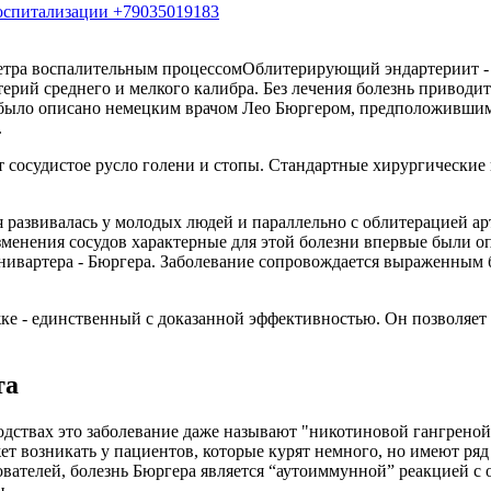
госпитализации +79035019183
Облитерирующий эндартериит - 
рий среднего и мелкого калибра. Без лечения болезнь приводи
е было описано немецким врачом Лео Бюргером, предположившим
.
ает сосудистое русло голени и стопы. Стандартные хирургическ
рая развивалась у молодых людей и параллельно с облитерацией
енения сосудов характерные для этой болезни впервые были оп
Винивартера - Бюргера. Заболевание сопровождается выраженны
ке - единственный с доказанной эффективностью. Он позволяет 
та
водствах это заболевание даже называют "никотиновой гангрено
т возникать у пациентов, которые курят немного, но имеют ря
вателей, болезнь Бюргера является “аутоиммунной” реакцией 
н.