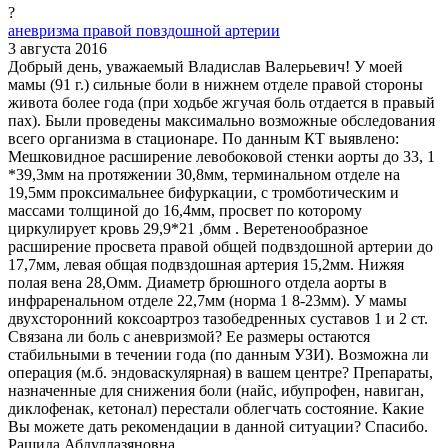
?
аневризма правой повздошной артерии
3 августа 2016
Добрый день, уважаемый Владислав Валерьевич! У моей
мамы (91 г.) сильные боли в нижнем отделе правой стороны
живота более года (при ходьбе жгучая боль отдается в правый
пах). Были проведены максимально возможные обследования
всего организма в стационаре. По данным КТ выявлено:
Мешковидное расширение левобоковой стенки аорты до 33, 1
*39,3мм на протяжении 30,8мм, терминальном отделе на
19,5мм проксимальнее бифуркации, с тромботическим и
массами толщиной до 16,4мм, просвет по которому
циркулирует кровь 29,9*21 ,бмм . Веретенообразное
расширение просвета правой общей подвздошной артерии до
17,7мм, левая общая подвздошная артерия 15,2мм. Нижяя
полая вена 28,Омм. Диаметр брюшного отдела аорты в
инфраренальном отделе 22,7мм (норма 1 8-23мм). У мамы
двухсторонний коксоартроз тазобедренных суставов 1 и 2 ст.
Связана ли боль с аневризмой? Ее размеры остаются
стабильными в течении года (по данным УЗИ). Возможна ли
операция (м.б. эндоваскулярная) в вашем центре? Препараты,
назначенные для снижения боли (найс, ибупрофен, навиган,
диклофенак, кетонал) перестали облегчать состояние. Какие
Вы можете дать рекомендации в данной ситуации? Спасибо.
Рашида Абдуллазяновна.