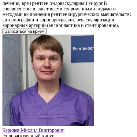
лечения, врач рентген-эндоваскулярный хирург.В
совершенстве владеет всеми современными видами и
методами выполнения рентгенхирургических вмешательств:
артериографии и коронарографии, реваскуляризации
коронарных артерий (ангиопластика и стентирование).
Записаться на приём
Черняев Михаил Викторович
Эндоваскулярный хирург