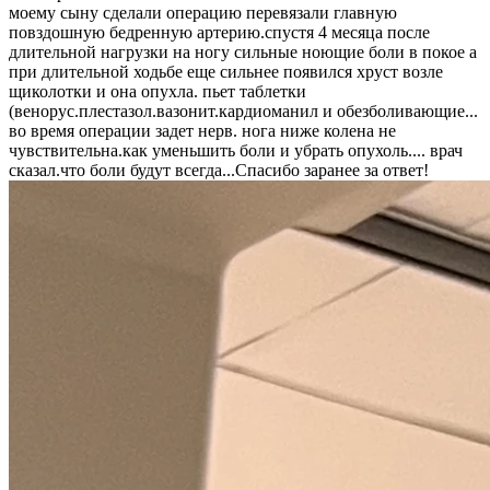
моему сыну сделали операцию перевязали главную
повздошную бедренную артерию.спустя 4 месяца после
длительной нагрузки на ногу сильные ноющие боли в покое а
при длительной ходьбе еще сильнее появился хруст возле
щиколотки и она опухла. пьет таблетки
(венорус.плестазол.вазонит.кардиоманил и обезболивающие...
во время операции задет нерв. нога ниже колена не
чувствительна.как уменьшить боли и убрать опухоль.... врач
сказал.что боли будут всегда...Cпасибо заранее за ответ!