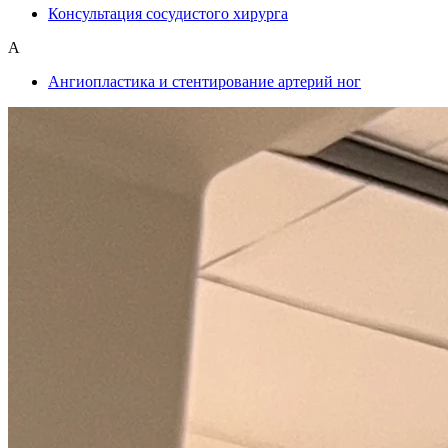
Консультация сосудистого хирурга
А
Ангиопластика и стентирование артерий ног