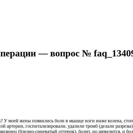
операции — вопрос № faq_1340
ь? У моей жены появились боли в мышце ноги ниже колена, стопа
й артерии, госпитализировали, удалили тромб (делали разрезы)
 мизинец (бледно-синеватый оттенок), болит, но шевелится, и бо