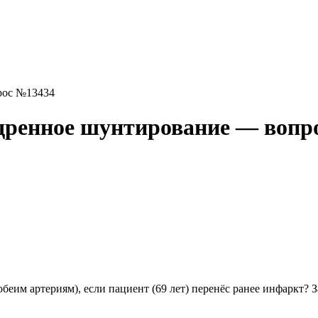
рос №13434
дренное шунтирование — вопр
еим артериям), если пациент (69 лет) перенёс ранее инфаркт? 