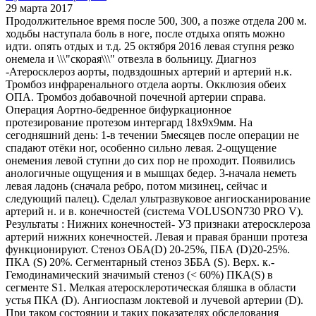
29 марта 2017
Продолжительное время после 500, 300, а позже отдела 200 м.
ходьбы наступала боль в ноге, после отдыха опять можно
идти. опять отдых и т.д. 25 октября 2016 левая ступня резко
онемела и \\\"скорая\\\" отвезла в больницу. Диагноз
-Атеросклероз аорты, подвздошных артерий и артерий н.к.
Тромбоз инфраренального отдела аорты. Окклюзия обеих
ОПА. Тромбоз добавочной почечной артерии справа.
Операция Аортно-бедренное бифуркационное
протезирование протезом интергард 18х9х9мм. На
сегодняшний день: 1-в течении 5месяцев после операции не
спадают отёки ног, особенно сильно левая. 2-ощущение
онемения левой ступни до сих пор не проходит. Появились
анологичные ощущения и в мышцах бедер. 3-начала неметь
левая ладонь (сначала ребро, потом мизинец, сейчас и
следующий палец). Сделал ультразвуковое ангиосканирование
артерий н. и в. конечностей (система VOLUSON730 PRO V).
Результаты : Нижних конечностей- УЗ признаки атеросклероза
артерий нижних конечностей. Левая и правая бранши протеза
функционируют. Стеноз ОБА(D) 20-25%, ПБА (D)20-25%.
ПКА (S) 20%. Сегментарный стеноз ЗББА (S). Верх. к.-
Гемодинамический значимый стеноз (< 60%) ПКА(S) в
сегменте S1. Мелкая атеросклеротическая бляшка в области
устья ПКА (D). Ангиоспазм локтевой и лучевой артерии (D).
При таком состоянии и таких показателях обследования