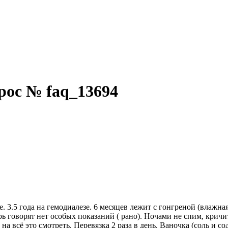
ос № faq_13694
. 3.5 года на гемодиалезе. 6 месяцев лежит с гонгреной (влажная
 говорят нет особых показаний ( рано). Ночами не спим, кричит,
на всё это смотреть. Перевязка 2 раза в день. Ваночка (соль и с