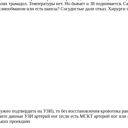
ях трамадол. Температуры нет. Но бывает и 38 поднимается. Сахар
самообманом или есть шансы? Сосудистые дали отказ. Хирурги г
ужно подтвердить на УЗИ), то без восстановления кровотока ран
лите данные УЗИ артерий ног (если есть МСКТ артерий ног или а
льких проекциях